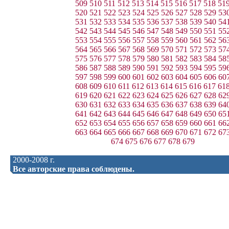
509
510
511
512
513
514
515
516
517
518
51
520
521
522
523
524
525
526
527
528
529
53
531
532
533
534
535
536
537
538
539
540
54
542
543
544
545
546
547
548
549
550
551
55
553
554
555
556
557
558
559
560
561
562
56
564
565
566
567
568
569
570
571
572
573
57
575
576
577
578
579
580
581
582
583
584
58
586
587
588
589
590
591
592
593
594
595
59
597
598
599
600
601
602
603
604
605
606
60
608
609
610
611
612
613
614
615
616
617
61
619
620
621
622
623
624
625
626
627
628
62
630
631
632
633
634
635
636
637
638
639
64
641
642
643
644
645
646
647
648
649
650
65
652
653
654
655
656
657
658
659
660
661
66
663
664
665
666
667
668
669
670
671
672
67
674
675
676
677
678
679
2000-2008 г.
Все авторские права соблюдены.