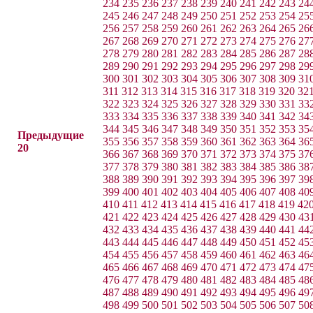
234
235
236
237
238
239
240
241
242
243
24
245
246
247
248
249
250
251
252
253
254
25
256
257
258
259
260
261
262
263
264
265
26
267
268
269
270
271
272
273
274
275
276
27
278
279
280
281
282
283
284
285
286
287
28
289
290
291
292
293
294
295
296
297
298
29
300
301
302
303
304
305
306
307
308
309
31
311
312
313
314
315
316
317
318
319
320
32
322
323
324
325
326
327
328
329
330
331
33
333
334
335
336
337
338
339
340
341
342
34
344
345
346
347
348
349
350
351
352
353
35
Предыдущие
355
356
357
358
359
360
361
362
363
364
36
20
366
367
368
369
370
371
372
373
374
375
37
377
378
379
380
381
382
383
384
385
386
38
388
389
390
391
392
393
394
395
396
397
39
399
400
401
402
403
404
405
406
407
408
40
410
411
412
413
414
415
416
417
418
419
42
421
422
423
424
425
426
427
428
429
430
43
432
433
434
435
436
437
438
439
440
441
44
443
444
445
446
447
448
449
450
451
452
45
454
455
456
457
458
459
460
461
462
463
46
465
466
467
468
469
470
471
472
473
474
47
476
477
478
479
480
481
482
483
484
485
48
487
488
489
490
491
492
493
494
495
496
49
498
499
500
501
502
503
504
505
506
507
50