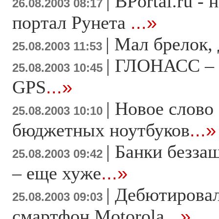
|
BPortal.ru -
26.08.2003 08:17
портал Рунета
...»
|
Мал брелок, 
25.08.2003 11:53
|
ГЛОНАСС – 
25.08.2003 10:45
GPS
...»
|
Новое слово
25.08.2003 10:10
бюджетных ноутбуков
...»
|
Банки безза
25.08.2003 09:42
– еще хуже
...»
|
Дебютировал
25.08.2003 09:03
смартфон Motorola
...»