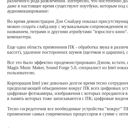
различного рода развлечений. Интересно, что постепенно до
даже в настоящее время существуют ноутбуки, которым под с
аудиомикширование:
Во время демонстрации Дэн Снайдер показал присутствующ
можно создать слайд-шоу с музыкальным сопровождением из
названием, титрами и другими атрибутами "взрослого кино".
компьютера.
Еще одна область применения ПК - обработка звука в разли
кассет), удаление посторонних шумов (щелчков и царапин), 
Все это было эффектно продемонстрировано Дэном, кстати, 
Magix Music Maker, Sound Forge 5.0, специалист из Intel п
пользователю.
Корпорация Intel уже довольно долгое время тесно сотрудни
предполагающей объединение вокруг ПК всех цифровых устр
цифровые фотокамеры, изображения с которых передаются в
в память которых тоже записываются с ПК; цифровые видео
Тесно сосредоточив все необходимые устройства "вокруг" П
применение самых современных процессоров в сумме с опт