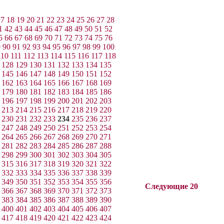
17
18
19
20
21
22
23
24
25
26
27
28
1
42
43
44
45
46
47
48
49
50
51
52
5
66
67
68
69
70
71
72
73
74
75
76
9
90
91
92
93
94
95
96
97
98
99
100
110
111
112
113
114
115
116
117
118
128
129
130
131
132
133
134
135
145
146
147
148
149
150
151
152
162
163
164
165
166
167
168
169
179
180
181
182
183
184
185
186
196
197
198
199
200
201
202
203
213
214
215
216
217
218
219
220
230
231
232
233
234
235
236
237
247
248
249
250
251
252
253
254
264
265
266
267
268
269
270
271
281
282
283
284
285
286
287
288
298
299
300
301
302
303
304
305
315
316
317
318
319
320
321
322
332
333
334
335
336
337
338
339
349
350
351
352
353
354
355
356
Следующие 20
366
367
368
369
370
371
372
373
383
384
385
386
387
388
389
390
400
401
402
403
404
405
406
407
417
418
419
420
421
422
423
424