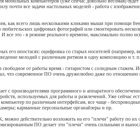
ля мобильных компьютеров (уже сейчас довольно весомая) будет 
илу почти все задачи настольных моделей - работа с изображен
им, как всего лишь несколькими кликами мыши при помощи fre
 любительских цифровых фотографий или смонтировать несколь
 И все это - в режиме реального времени, максимально полно и
чных его ипостасях: оцифровка со старых носителей (например,
сведение мелодий с различным ритмом в одну композицию и т. п
в свободное от работы время - гитаристом с солидным стажем. 
оказал, что современное ПО очень дружелюбно даже по отношени
чает с производителями программного и аппаратного обеспечения
ойств, используемых для работы и развлечений. Уже сейчас ест
 компьютер по различным интерфейсам, все чаще - беспроводн
камеры; карманные персональные органайзеры и пр.
К, можно действительно возложить на его "плечи" работу по их
имизированным ПО делает эти "плечи" очень сильными и выно