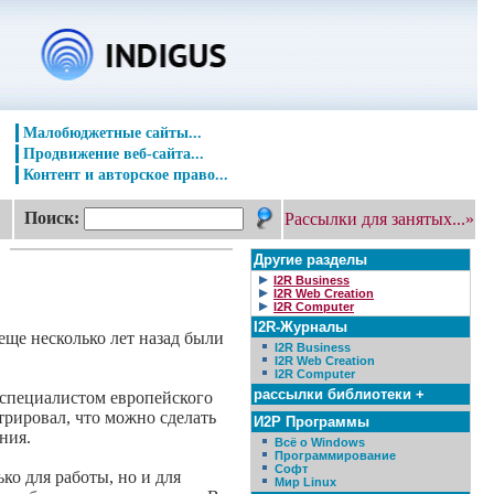
Малобюджетные сайты...
Продвижение веб-сайта...
Контент и авторское право...
Поиск:
Рассылки для занятых...»
Другие разделы
I2R Business
I2R Web Creation
I2R Computer
I2R-Журналы
еще несколько лет назад были
I2R Business
I2R Web Creation
I2R Computer
рассылки библиотеки +
 специалистом европейского
рировал, что можно сделать
И2Р Программы
ния.
Всё о Windows
Программирование
Софт
ко для работы, но и для
Мир Linux