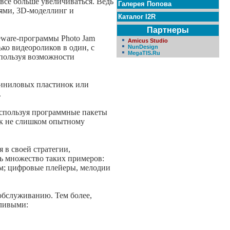
все больше увеличиваться. Ведь
Галерея Попова
иями, 3D-моделлинг и
Каталог I2R
Партнеры
eware-программы Photo Jam
Amicus Studio
ко видеороликов в один, с
NunDesign
MegaTIS.Ru
спользуя возможности
 виниловых пластинок или
.
Используя программные пакеты
ю к не слишком опытному
 в своей стратегии,
ь множество таких примеров:
ым; цифровые плейеры, мелодии
 обслуживанию. Тем более,
сливыми: