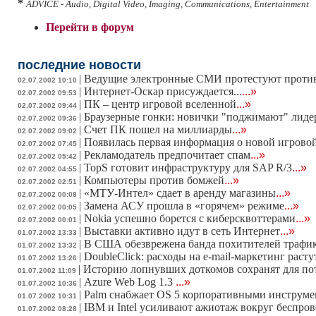
*
ADVICE - Audio, Digital Video, Imaging, Communications, Entertainment
Перейти в форум
последние новости
|
Ведущие электронные СМИ протестуют против
02.07.2002 10:10
|
Интернет-Оскар присуждается...
...»
02.07.2002 09:53
|
ПК – центр игровой вселенной
...»
02.07.2002 09:44
|
Браузерные гонки: новички "поджимают" лиде
02.07.2002 09:36
|
Счет ПК пошел на миллиарды
...»
02.07.2002 09:02
|
Появилась первая информация о новой игровой 
02.07.2002 07:45
|
Рекламодатель предпочитает спам
...»
02.07.2002 05:42
|
TopS готовит инфраструктуру для SAP R/3
...»
02.07.2002 04:55
|
Компьютеры против бомжей
...»
02.07.2002 02:51
|
«МТУ-Интел» сдает в аренду магазины
...»
02.07.2002 00:08
|
Замена АСУ прошла в «горячем» режиме
...»
02.07.2002 00:05
|
Nokia успешно борется с киберсквоттерами
...»
02.07.2002 00:01
|
Выставки активно идут в сеть Интернет
...»
01.07.2002 13:33
|
В США обезврежена банда похитителей трафи
01.07.2002 13:32
|
DoubleClick: расходы на е-mail-маркетинг расту
01.07.2002 13:26
|
Историю лопнувших доткомов сохранят для по
01.07.2002 11:09
|
Azure Web Log 1.3
...»
01.07.2002 10:36
|
Palm снабжает OS 5 корпоративными инструм
01.07.2002 10:31
|
IBM и Intel усиливают ажиотаж вокруг беспро
01.07.2002 08:28