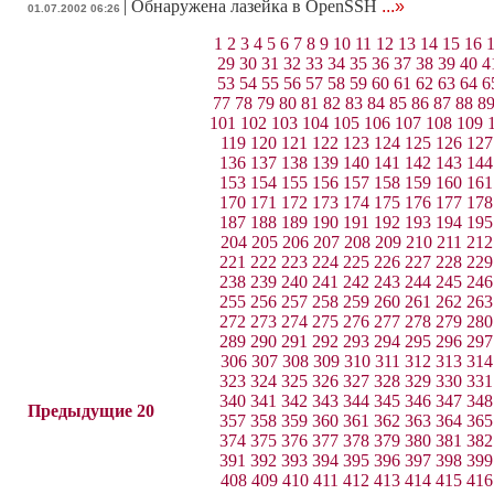
|
Обнаружена лазейка в OpenSSH
...»
01.07.2002 06:26
1
2
3
4
5
6
7
8
9
10
11
12
13
14
15
16
29
30
31
32
33
34
35
36
37
38
39
40
4
53
54
55
56
57
58
59
60
61
62
63
64
6
77
78
79
80
81
82
83
84
85
86
87
88
8
101
102
103
104
105
106
107
108
109
119
120
121
122
123
124
125
126
127
136
137
138
139
140
141
142
143
144
153
154
155
156
157
158
159
160
161
170
171
172
173
174
175
176
177
178
187
188
189
190
191
192
193
194
195
204
205
206
207
208
209
210
211
212
221
222
223
224
225
226
227
228
229
238
239
240
241
242
243
244
245
246
255
256
257
258
259
260
261
262
263
272
273
274
275
276
277
278
279
280
289
290
291
292
293
294
295
296
297
306
307
308
309
310
311
312
313
314
323
324
325
326
327
328
329
330
331
340
341
342
343
344
345
346
347
348
Предыдущие 20
357
358
359
360
361
362
363
364
365
374
375
376
377
378
379
380
381
382
391
392
393
394
395
396
397
398
399
408
409
410
411
412
413
414
415
416