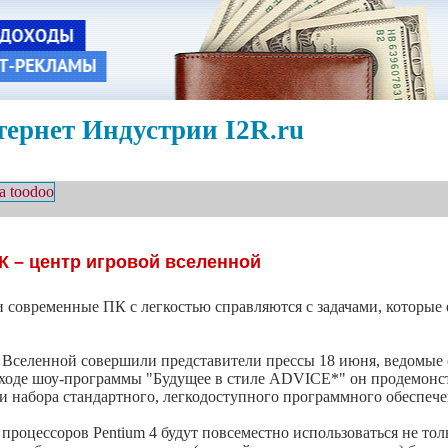
ернет Индустрии I2R.ru
К – центр игровой вселенной
современные ПК с легкостью справляются с задачами, которые 
 Вселенной совершили представители прессы 18 июня, ведомые
В ходе шоу-программы "Будущее в стиле ADVICE*" он продемонст
 и набора стандартного, легкодоступного программного обеспече
роцессоров Pentium 4 будут повсеместно использоваться не толь