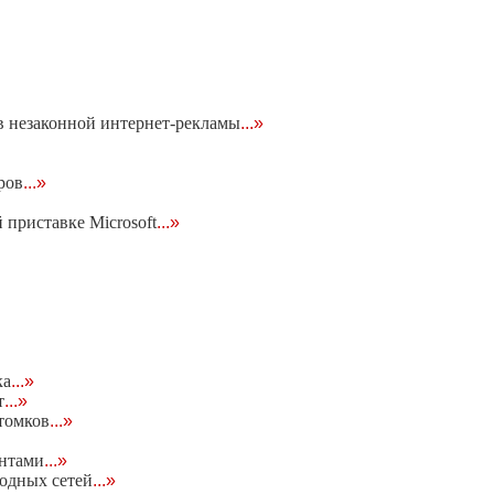
 незаконной интернет-рекламы
...»
ров
...»
приставке Microsoft
...»
ка
...»
т
...»
томков
...»
ентами
...»
водных сетей
...»