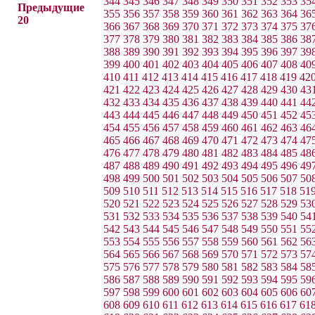
344
345
346
347
348
349
350
351
352
353
35
Предыдущие
355
356
357
358
359
360
361
362
363
364
36
20
366
367
368
369
370
371
372
373
374
375
37
377
378
379
380
381
382
383
384
385
386
38
388
389
390
391
392
393
394
395
396
397
39
399
400
401
402
403
404
405
406
407
408
40
410
411
412
413
414
415
416
417
418
419
42
421
422
423
424
425
426
427
428
429
430
43
432
433
434
435
436
437
438
439
440
441
44
443
444
445
446
447
448
449
450
451
452
45
454
455
456
457
458
459
460
461
462
463
46
465
466
467
468
469
470
471
472
473
474
47
476
477
478
479
480
481
482
483
484
485
48
487
488
489
490
491
492
493
494
495
496
49
498
499
500
501
502
503
504
505
506
507
50
509
510
511
512
513
514
515
516
517
518
51
520
521
522
523
524
525
526
527
528
529
53
531
532
533
534
535
536
537
538
539
540
54
542
543
544
545
546
547
548
549
550
551
55
553
554
555
556
557
558
559
560
561
562
56
564
565
566
567
568
569
570
571
572
573
57
575
576
577
578
579
580
581
582
583
584
58
586
587
588
589
590
591
592
593
594
595
59
597
598
599
600
601
602
603
604
605
606
60
608
609
610
611
612
613
614
615
616
617
61