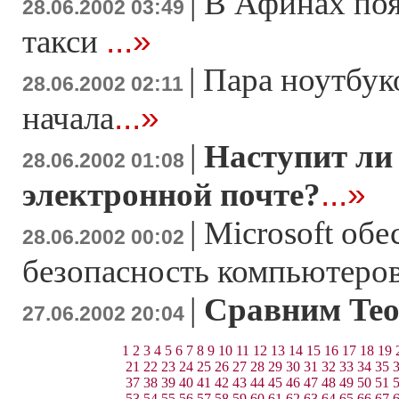
|
В Афинах поя
28.06.2002 03:49
...»
такси
|
Пара ноутбук
28.06.2002 02:11
...»
начала
|
Наступит ли
28.06.2002 01:08
...»
электронной почте?
|
Microsoft об
28.06.2002 00:02
безопасность компьютеро
|
Сравним Teo
27.06.2002 20:04
1
2
3
4
5
6
7
8
9
10
11
12
13
14
15
16
17
18
19
21
22
23
24
25
26
27
28
29
30
31
32
33
34
35
37
38
39
40
41
42
43
44
45
46
47
48
49
50
51
53
54
55
56
57
58
59
60
61
62
63
64
65
66
67