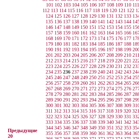
101
102
103
104
105
106
107
108
109
110
11
112
113
114
115
116
117
118
119
120
121
122
1
124
125
126
127
128
129
130
131
132
133
13
135
136
137
138
139
140
141
142
143
144
14
146
147
148
149
150
151
152
153
154
155
15
157
158
159
160
161
162
163
164
165
166
16
168
169
170
171
172
173
174
175
176
177
17
179
180
181
182
183
184
185
186
187
188
18
190
191
192
193
194
195
196
197
198
199
20
201
202
203
204
205
206
207
208
209
210
21
212
213
214
215
216
217
218
219
220
221
22
223
224
225
226
227
228
229
230
231
232
23
234
235
236
237
238
239
240
241
242
243
24
245
246
247
248
249
250
251
252
253
254
25
256
257
258
259
260
261
262
263
264
265
26
267
268
269
270
271
272
273
274
275
276
27
278
279
280
281
282
283
284
285
286
287
28
289
290
291
292
293
294
295
296
297
298
29
300
301
302
303
304
305
306
307
308
309
31
311
312
313
314
315
316
317
318
319
320
32
322
323
324
325
326
327
328
329
330
331
33
333
334
335
336
337
338
339
340
341
342
34
344
345
346
347
348
349
350
351
352
353
35
Предыдущие
355
356
357
358
359
360
361
362
363
364
36
20
366
367
368
369
370
371
372
373
374
375
37