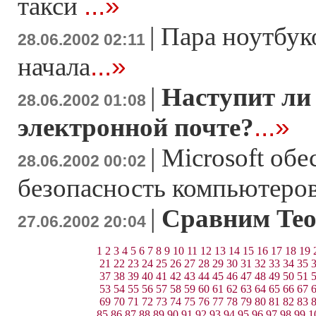
...»
такси
|
Пара ноутбук
28.06.2002 02:11
...»
начала
|
Наступит ли
28.06.2002 01:08
...»
электронной почте?
|
Microsoft об
28.06.2002 00:02
безопасность компьютеро
|
Сравним Teo
27.06.2002 20:04
1
2
3
4
5
6
7
8
9
10
11
12
13
14
15
16
17
18
19
21
22
23
24
25
26
27
28
29
30
31
32
33
34
35
37
38
39
40
41
42
43
44
45
46
47
48
49
50
51
53
54
55
56
57
58
59
60
61
62
63
64
65
66
67
69
70
71
72
73
74
75
76
77
78
79
80
81
82
83
85
86
87
88
89
90
91
92
93
94
95
96
97
98
99
1