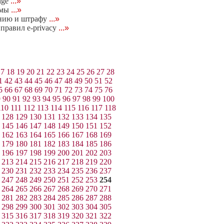
nge
...»
умы
...»
нию и штрафу
...»
правил e-privacy
...»
17
18
19
20
21
22
23
24
25
26
27
28
1
42
43
44
45
46
47
48
49
50
51
52
5
66
67
68
69
70
71
72
73
74
75
76
9
90
91
92
93
94
95
96
97
98
99
100
110
111
112
113
114
115
116
117
118
128
129
130
131
132
133
134
135
145
146
147
148
149
150
151
152
162
163
164
165
166
167
168
169
179
180
181
182
183
184
185
186
196
197
198
199
200
201
202
203
213
214
215
216
217
218
219
220
230
231
232
233
234
235
236
237
247
248
249
250
251
252
253
254
264
265
266
267
268
269
270
271
281
282
283
284
285
286
287
288
298
299
300
301
302
303
304
305
315
316
317
318
319
320
321
322