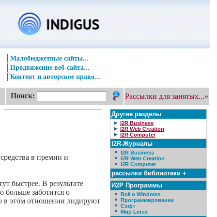
Малобюджетные сайты...
Продвижение веб-сайта...
Контент и авторское право...
Поиск:
Рассылки для занятых...»
Другие разделы
I2R Business
I2R Web Creation
I2R Computer
I2R-Журналы
I2R Business
средства в премии и
I2R Web Creation
I2R Computer
рассылки библиотеки +
ут быстрее. В результате
И2Р Программы
о больше заботится о
Всё о Windows
что в этом отношении лидируют
Программирование
Софт
Мир Linux