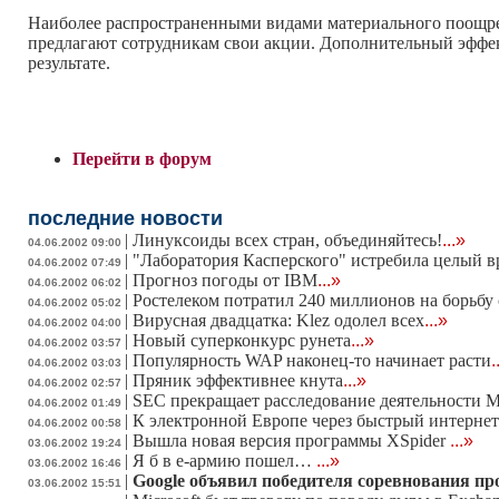
Наиболее распространенными видами материального поощре
предлагают сотрудникам свои акции. Дополнительный эффект
результате.
Перейти в форум
последние новости
|
Линуксоиды всех стран, объединяйтесь!
...»
04.06.2002 09:00
|
"Лаборатория Касперского" истребила целый в
04.06.2002 07:49
|
Прогноз погоды от IBM
...»
04.06.2002 06:02
|
Ростелеком потратил 240 миллионов на борьбу
04.06.2002 05:02
|
Вирусная двадцатка: Klez одолел всех
...»
04.06.2002 04:00
|
Новый суперконкурс рунета
...»
04.06.2002 03:57
|
Популярность WAP наконец-то начинает расти
.
04.06.2002 03:03
|
Пряник эффективнее кнута
...»
04.06.2002 02:57
|
SEC прекращает расследование деятельности Mi
04.06.2002 01:49
|
К электронной Европе через быстрый интернет
04.06.2002 00:58
|
Вышла новая версия программы XSpider
...»
03.06.2002 19:24
|
Я б в е-армию пошел…
...»
03.06.2002 16:46
|
Google объявил победителя соревнования п
03.06.2002 15:51