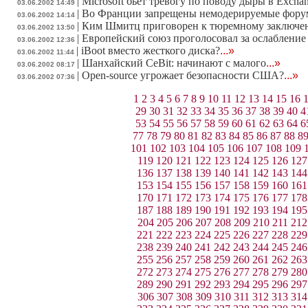
|
Microsoft бьет тревогу по поводу дыры в Excha
03.06.2002 14:49
|
Во Франции запрещены немодерируемые фор
03.06.2002 14:14
|
Ким Шмитц приговорен к тюремному заключе
03.06.2002 13:50
|
Европейский союз проголосовал за ослабление 
03.06.2002 12:36
|
iBoot вместо жесткого диска?
...»
03.06.2002 11:44
|
Шанхайский CeBit: начинают с малого
...»
03.06.2002 08:17
|
Open-source угрожает безопасности США?
...»
03.06.2002 07:36
1
2
3
4
5
6
7
8
9
10
11
12
13
14
15
16
29
30
31
32
33
34
35
36
37
38
39
40
4
53
54
55
56
57
58
59
60
61
62
63
64
6
77
78
79
80
81
82
83
84
85
86
87
88
8
101
102
103
104
105
106
107
108
109
119
120
121
122
123
124
125
126
127
136
137
138
139
140
141
142
143
144
153
154
155
156
157
158
159
160
161
170
171
172
173
174
175
176
177
178
187
188
189
190
191
192
193
194
195
204
205
206
207
208
209
210
211
212
221
222
223
224
225
226
227
228
229
238
239
240
241
242
243
244
245
246
255
256
257
258
259
260
261
262
263
272
273
274
275
276
277
278
279
280
289
290
291
292
293
294
295
296
297
306
307
308
309
310
311
312
313
314