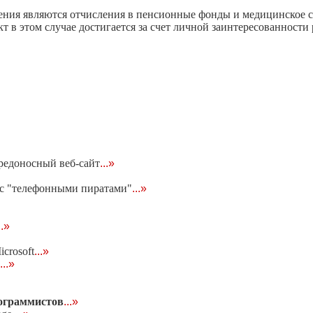
ния являются отчисления в пенсионные фонды и медицинское с
 в этом случае достигается за счет личной заинтересованности
редоносный веб-сайт
...»
 с "телефонными пиратами"
...»
..»
crosoft
...»
...»
рограммистов
...»