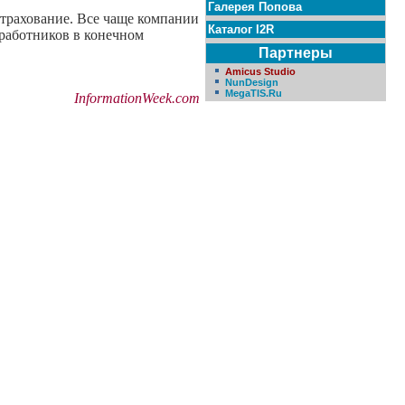
Галерея Попова
трахование. Все чаще компании
Каталог I2R
 работников в конечном
Партнеры
Amicus Studio
NunDesign
MegaTIS.Ru
InformationWeek.com