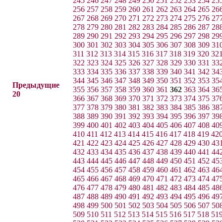
245
246
247
248
249
250
251
252
253
254
25
256
257
258
259
260
261
262
263
264
265
26
267
268
269
270
271
272
273
274
275
276
27
278
279
280
281
282
283
284
285
286
287
28
289
290
291
292
293
294
295
296
297
298
29
300
301
302
303
304
305
306
307
308
309
31
311
312
313
314
315
316
317
318
319
320
32
322
323
324
325
326
327
328
329
330
331
33
333
334
335
336
337
338
339
340
341
342
34
344
345
346
347
348
349
350
351
352
353
35
Предыдущие
355
356
357
358
359
360
361
362
363
364
36
20
366
367
368
369
370
371
372
373
374
375
37
377
378
379
380
381
382
383
384
385
386
38
388
389
390
391
392
393
394
395
396
397
39
399
400
401
402
403
404
405
406
407
408
40
410
411
412
413
414
415
416
417
418
419
42
421
422
423
424
425
426
427
428
429
430
43
432
433
434
435
436
437
438
439
440
441
44
443
444
445
446
447
448
449
450
451
452
45
454
455
456
457
458
459
460
461
462
463
46
465
466
467
468
469
470
471
472
473
474
47
476
477
478
479
480
481
482
483
484
485
48
487
488
489
490
491
492
493
494
495
496
49
498
499
500
501
502
503
504
505
506
507
50
509
510
511
512
513
514
515
516
517
518
51