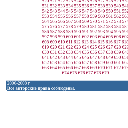
520
521
522
523
524
525
526
527
528
529
53
531
532
533
534
535
536
537
538
539
540
54
542
543
544
545
546
547
548
549
550
551
55
553
554
555
556
557
558
559
560
561
562
56
564
565
566
567
568
569
570
571
572
573
57
575
576
577
578
579
580
581
582
583
584
58
586
587
588
589
590
591
592
593
594
595
59
597
598
599
600
601
602
603
604
605
606
60
608
609
610
611
612
613
614
615
616
617
61
619
620
621
622
623
624
625
626
627
628
62
630
631
632
633
634
635
636
637
638
639
64
641
642
643
644
645
646
647
648
649
650
65
652
653
654
655
656
657
658
659
660
661
66
663
664
665
666
667
668
669
670
671
672
67
674
675
676
677
678
679
2000-2008 г.
Все авторские права соблюдены.